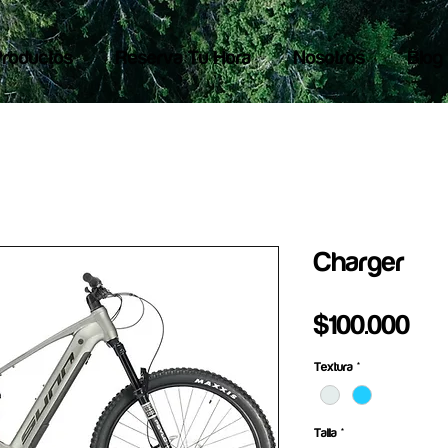
Productos
Reserva Tu Hora
Nosotros
Blog
Charger
Pre
$100.000
Textura
*
Talla
*