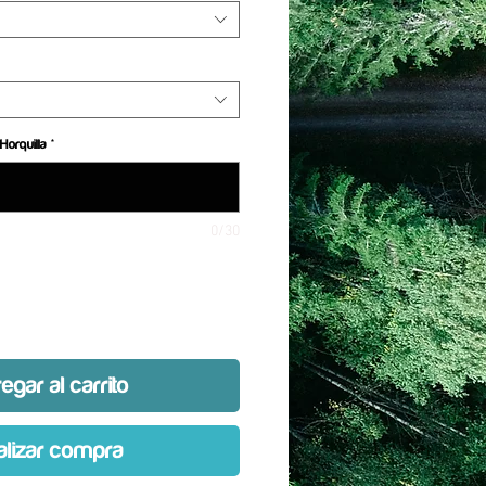
Horquilla
*
0/30
egar al carrito
alizar compra