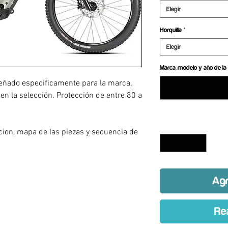
Elegir
Horquilla
*
Elegir
Marca, modelo y año de la 
eñado especificamente para la marca,
 en la selección. Protección de entre 80 a
a
Cantidad
*
acion, mapa de las piezas y secuencia de
Agr
Re