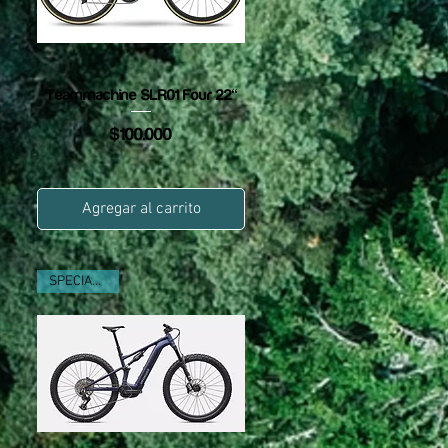
Vista rápida
Teammachine SLR01 Four 22"
Precio
$100.000
Agregar al carrito
SPECIALIZED