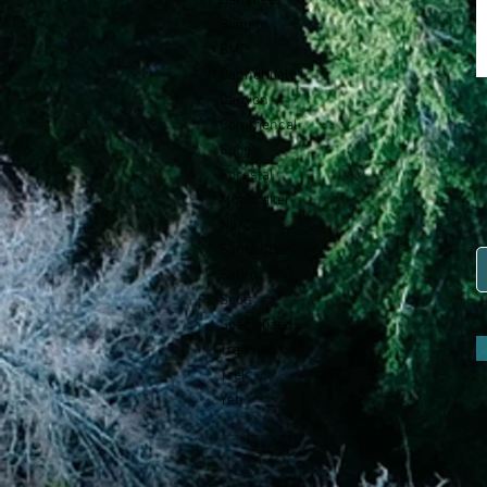
Banshee
Bianchi
BMC
Cannondale
Canyon
Commencal
Cube
Forestal
Mondraker
Norco
Santa Cruz
Satiro
Scott
Specialized
Transition
Trek
Yeti