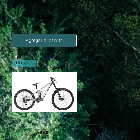
Vista rápida
ONE
Precio
$100.000
Agregar al carrito
TRANSITION
Vista rápida
TR11