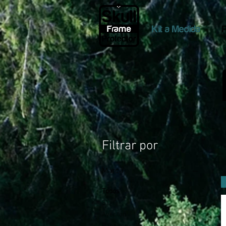
Kit a Medida
Filtrar por
Marca
Todos
3T
Aventon