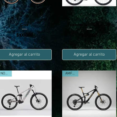
Vista rápida
Vista rápida
Crux
Teammachine SLR 25-26"
Precio
Precio
$100.000
$100.000
Agregar al carrito
Agregar al carrito
NORCO
AMFLOW