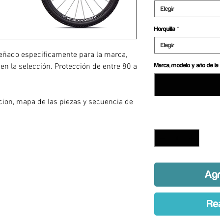
Elegir
Horquilla
*
Elegir
eñado especificamente para la marca,
 en la selección. Protección de entre 80 a
Marca, modelo y año de la 
a
acion, mapa de las piezas y secuencia de
Cantidad
*
Agr
Re