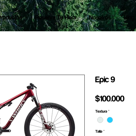
Productos
Reserva Tu Hora
Nosotros
Blog
Epic 9
Pre
$100.000
Textura
*
Talla
*