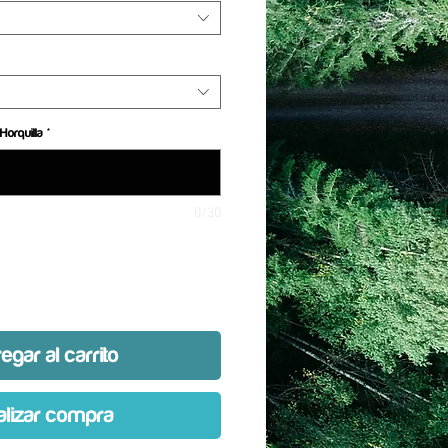
Horquilla
*
0/30
egar al carrito
alizar compra