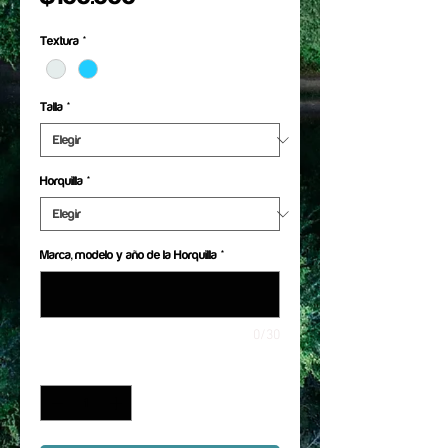
Textura
*
Talla
*
Horquilla
*
Marca, modelo y año de la Horquilla
*
0/30
Cantidad
*