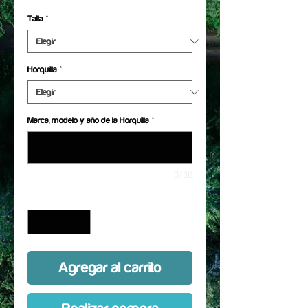
Talla
*
Horquilla
*
Marca, modelo y año de la Horquilla
*
0/30
Cantidad
*
Agregar al carrito