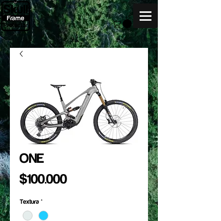
ONE
Precio
$100.000
Textura
*