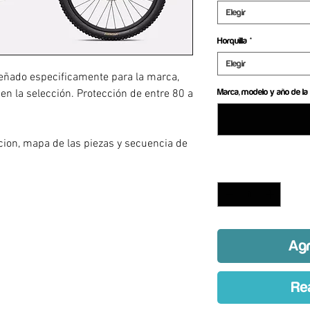
Elegir
Horquilla
*
Elegir
eñado especificamente para la marca,
 en la selección. Protección de entre 80 a
Marca, modelo y año de la 
a
acion, mapa de las piezas y secuencia de
Cantidad
*
Agr
Re