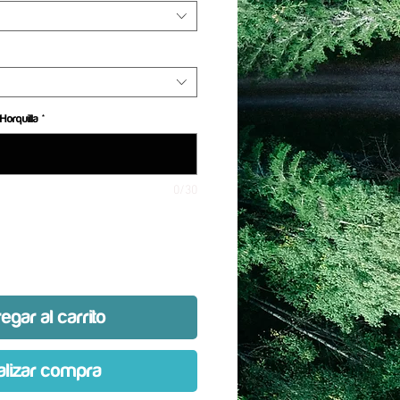
Horquilla
*
0/30
egar al carrito
alizar compra