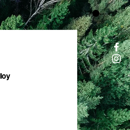
loy
cio