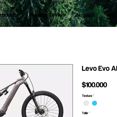
Productos
Reserva Tu Hora
Nosotros
Blog
Levo Evo Al
Pre
$100.000
Textura
*
Talla
*