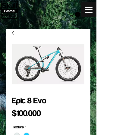
Epic 8 Evo
Precio
$100.000
Textura
*