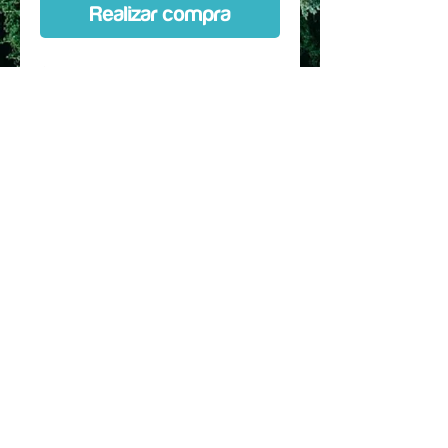
Realizar compra
Custom Kit hecho a medida,
diseñado especificamente para la
marca, talla, modelo y
año especificado en la
selección. Protección de entre 80
a 90 % de la bicicleta.
Se puede comprar con horquilla
Incluye instrucciones de
instalacion, mapa de las piezas y
secuencia de pegado
© 2017 hecho para JSRC SPA. by Dr. Rec