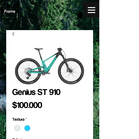
Genius ST 910
Precio
$100.000
Textura
*