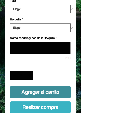
Talla
*
Horquilla
*
Marca, modelo y año de la Horquilla
*
0/30
Cantidad
*
Agregar al carrito
Realizar compra