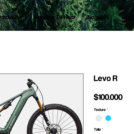
Productos
Reserva Tu Hora
Nosotros
Blog
Levo R
Pre
$100.000
Textura
*
Talla
*