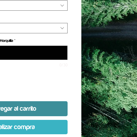
Horquilla
*
0/30
egar al carrito
alizar compra