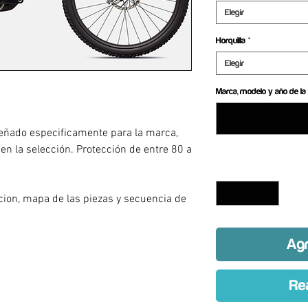
Elegir
Horquilla
*
Elegir
Marca, modelo y año de la 
eñado especificamente para la marca,
 en la selección. Protección de entre 80 a
Cantidad
*
a
acion, mapa de las piezas y secuencia de
Agr
Re