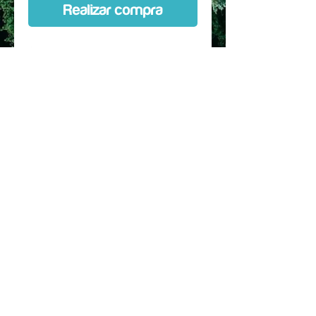
Realizar compra
Custom Kit hecho a medida,
diseñado especificamente para la
marca, talla, modelo y
año especificado en la
selección. Protección de entre 80
a 90 % de la bicicleta.
Se puede comprar con horquilla
Incluye instrucciones de
instalacion, mapa de las piezas y
secuencia de pegado
© 2017 hecho para JSRC SPA. by Dr. Rec