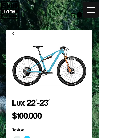
Lux 22'-23'
Precio
$100.000
Textura
*