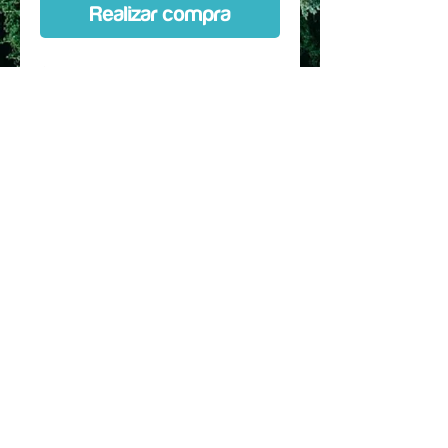
Realizar compra
Custom Kit hecho a medida,
diseñado especificamente para la
marca, talla, modelo y
año especificado en la
selección. Protección de entre 80
a 90 % de la bicicleta.
Se puede comprar con horquilla
Incluye instrucciones de
instalacion, mapa de las piezas y
secuencia de pegado
© 2017 hecho para JSRC SPA. by Dr. Rec