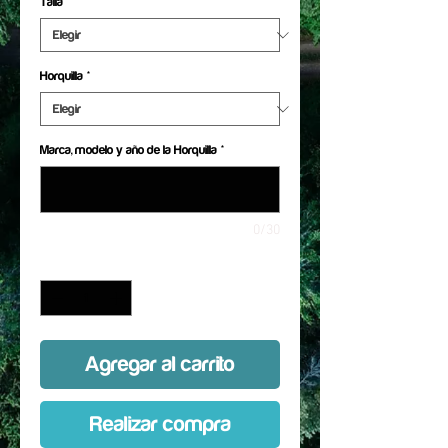
Talla
*
Horquilla
*
Marca, modelo y año de la Horquilla
*
0/30
Cantidad
*
Agregar al carrito
Realizar compra