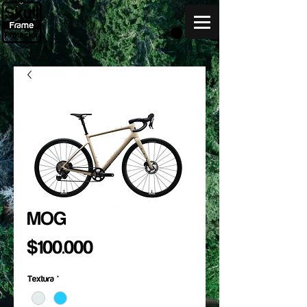
MOG
Precio
$100.000
Textura
*