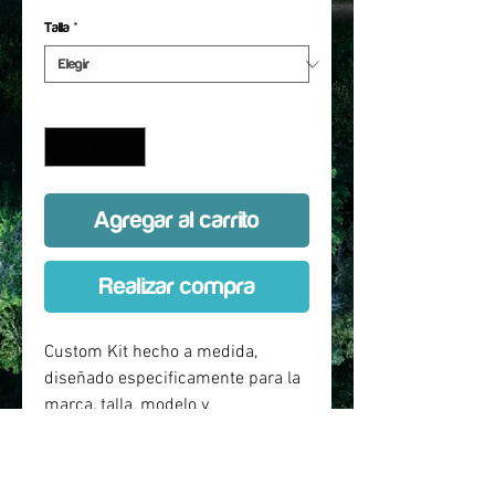
Talla
*
Cantidad
*
Agregar al carrito
Realizar compra
Custom Kit hecho a medida,
diseñado especificamente para la
marca, talla, modelo y
año especificado en la
selección. Protección de entre 80
a 90 % de la bicicleta.