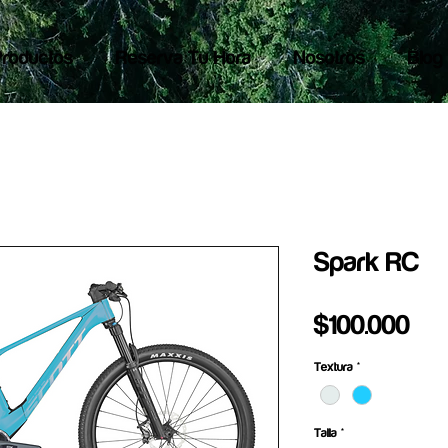
Productos
Reserva Tu Hora
Nosotros
Blog
Spark RC
Pre
$100.000
Textura
*
Talla
*