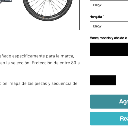
Elegir
Horquilla
*
Elegir
Marca, modelo y año de la 
eñado especificamente para la marca,
 en la selección. Protección de entre 80 a
Cantidad
*
a
acion, mapa de las piezas y secuencia de
Agr
Re