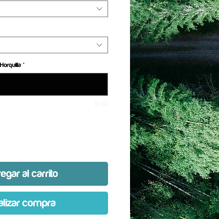
Horquilla
*
0/30
egar al carrito
alizar compra