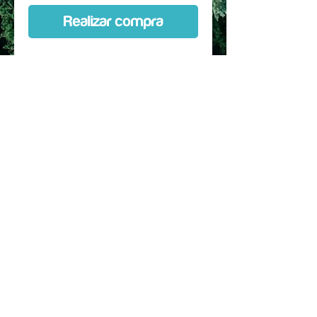
Realizar compra
Custom Kit hecho a medida,
diseñado especificamente para la
marca, talla, modelo y
año especificado en la
selección. Protección de entre 80
a 90 % de la bicicleta.
Se puede comprar con horquilla
Incluye instrucciones de
instalacion, mapa de las piezas y
secuencia de pegado
© 2017 hecho para JSRC SPA. by Dr. Rec