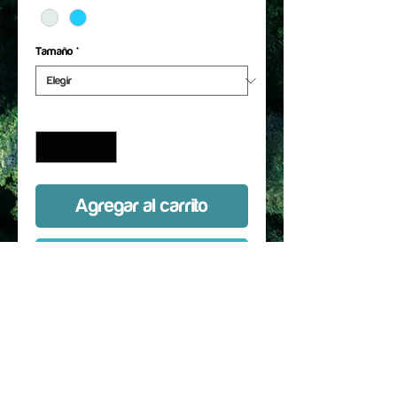
Tamaño
*
Cantidad
*
Agregar al carrito
Realizar compra
Protector hecho a medida para
SRAM XX T-Type, , ISIS de las
distintas medidas