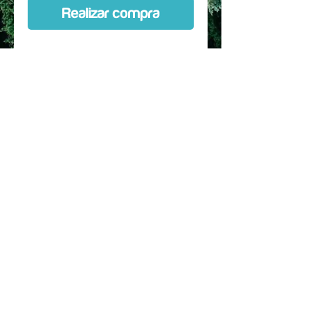
Realizar compra
Custom Kit hecho a medida,
diseñado especificamente para la
marca, talla, modelo y
año especificado en la
selección. Protección de entre 80
a 90 % de la bicicleta.
Se puede comprar con horquilla
Incluye instrucciones de
instalacion, mapa de las piezas y
secuencia de pegado
© 2017 hecho para JSRC SPA. by Dr. Rec