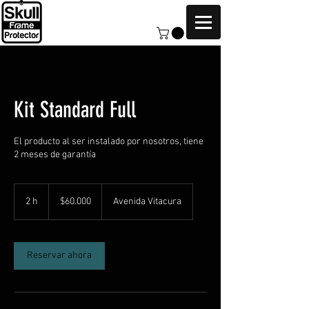
Kit Standard Full
El producto al ser instalado por nosotros, tiene
2 meses de garantía
60.000
pesos
2 h
2
$60.000
Avenida Vitacura
chilenos
h
Reservar ahora