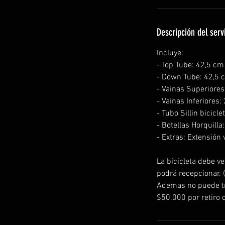
Descripción del serv
Incluye:
- Top Tube: 42,5 cm
- Down Tube: 42,5 
- Vainas Superiore
- Vainas Inferiores
- Tubo Sillin bicicl
- Botellas Horquilla
- Extras: Extensión 
La bicicleta debe ve
podrá recepcionar. 
Ademas no puede tra
$50.000 por retiro d