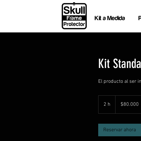
Kit a Medida
Kit Standa
El producto al ser 
80.000
pesos
2 h
2
$80.000
chilenos
h
Reservar ahora