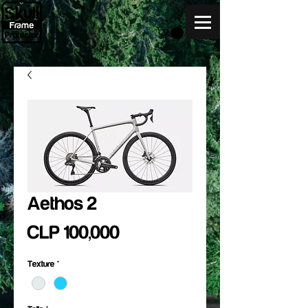
Aethos 2
Price
CLP 100,000
Texture
*