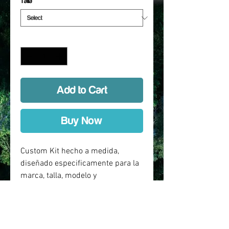
Talla
*
Quantity
*
Add to Cart
Buy Now
Custom Kit hecho a medida,
diseñado especificamente para la
marca, talla, modelo y
año especificado en la
selección. Protección de entre 80
a 90 % de la bicicleta.