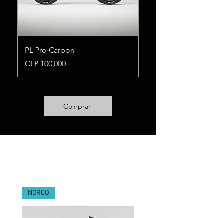
PL Pro Carbon
Levo R Alloy
Price
Price
CLP 100,000
CLP 100,000
Comprar
Destacados
NORCO
AMFLOW