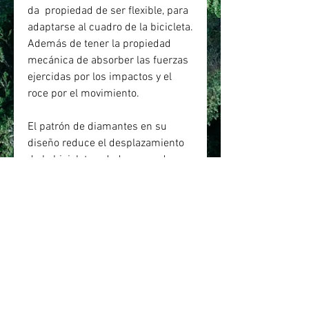
da propiedad de ser flexible, para
adaptarse al cuadro de la bicicleta.
Además de tener la propiedad
mecánica de absorber las fuerzas
ejercidas por los impactos y el
roce por el movimiento.
El patrón de diamantes en su
diseño reduce el desplazamiento
de la bicicletas, dado que reduce
el roce y aumenta la tracción para
que evitar el movimiento de las
bikes.
Adhesivo 3M VHB industrial
resistente a la humedad y
temperaturas extremas.