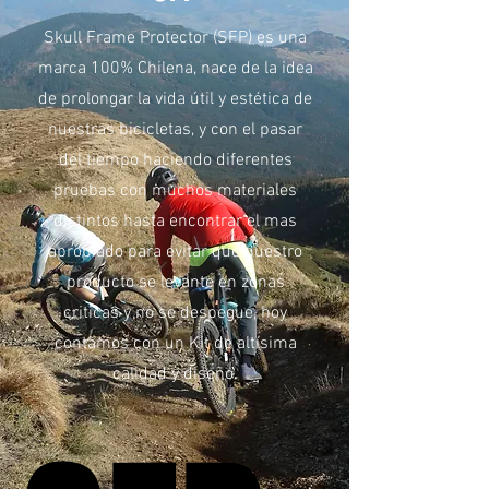
Skull Frame Protector (SFP)
es una
marca 100% Chilena, nace de la idea
de prolongar la vida útil y estética de
nuestras bicicletas, y con el pasar
del tiempo haciendo diferentes
pruebas con muchos materiales
distintos hasta encontrar el mas
apropiado para evitar que nuestro
producto se levante en zonas
criticas y no se despegue, hoy
contamos con un Kit de altísima
calidad y diseño.