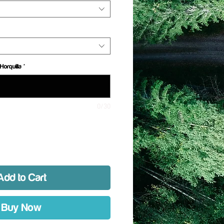
Horquilla
*
0/30
Add to Cart
Buy Now