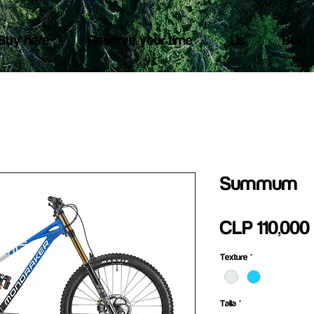
Buy here
Reserve your time
Us
Blog
Summum
CLP 110,000
Texture
*
Talla
*