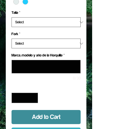
Talla
*
Fork
*
Marca, modelo y año de la Horquilla
*
0/30
Quantity
*
Add to Cart