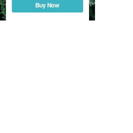
Buy Now
Custom Kit hecho a medida,
diseñado especificamente para la
marca, talla, modelo y
año especificado en la
selección. Protección de entre 80
a 90 % de la bicicleta.
Se puede comprar con horquilla
Incluye instrucciones de
instalacion, mapa de las piezas y
secuencia de pegado
© 2017 made for JSRC SPA. by Dr. Rec