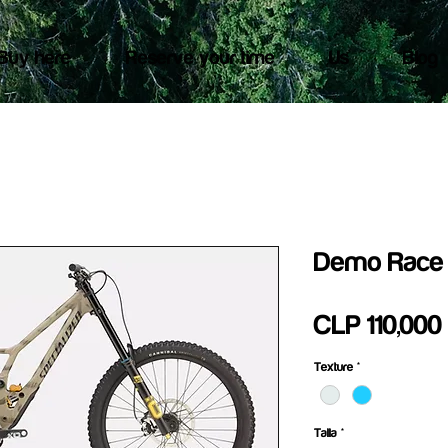
Buy here
Reserve your time
Us
Blog
Demo Race
CLP 110,000
Texture
*
Talla
*