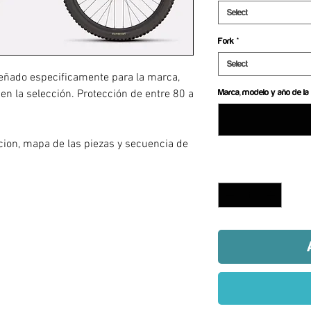
Select
Fork
*
Select
eñado especificamente para la marca,
 en la selección. Protección de entre 80 a
Marca, modelo y año de la 
a
acion, mapa de las piezas y secuencia de
Quantity
*