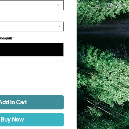
Horquilla
*
0/30
Add to Cart
Buy Now