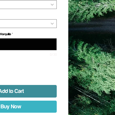
Horquilla
*
0/30
Add to Cart
Buy Now