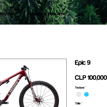
Buy here
Reserve your time
Us
Blog
Epic 9
CLP 100,000
Texture
*
Talla
*