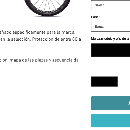
Select
Fork
*
Select
eñado especificamente para la marca,
 en la selección. Protección de entre 80 a
Marca, modelo y año de la 
a
acion, mapa de las piezas y secuencia de
Quantity
*