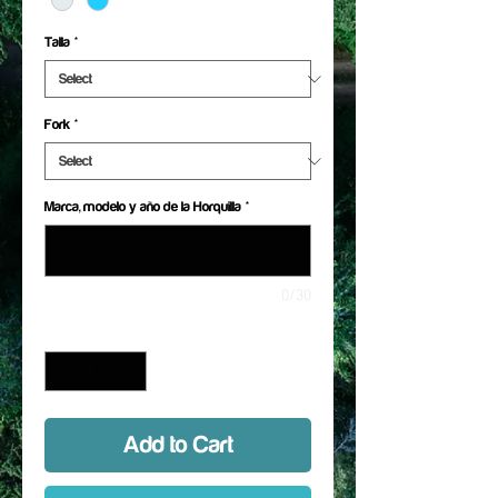
Talla
*
Fork
*
Marca, modelo y año de la Horquilla
*
0/30
Quantity
*
Add to Cart