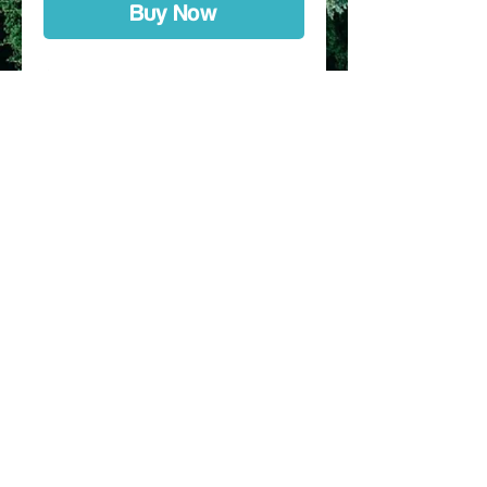
Buy Now
Custom Kit hecho a medida,
diseñado especificamente para la
marca, talla, modelo y
año especificado en la
selección. Protección de entre 80
a 90 % de la bicicleta.
Se puede comprar con horquilla
Incluye instrucciones de
instalacion, mapa de las piezas y
secuencia de pegado
© 2017 made for JSRC SPA. by Dr. Rec