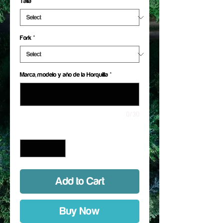
Talla
*
Fork
*
Marca, modelo y año de la Horquilla
*
0/30
Quantity
*
Add to Cart
Buy Now