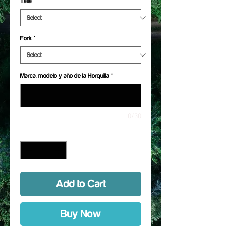
Talla
*
Fork
*
Marca, modelo y año de la Horquilla
*
0/30
Quantity
*
Add to Cart
Buy Now