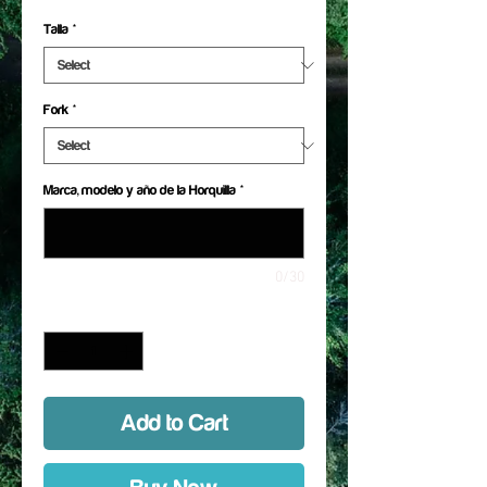
Talla
*
Fork
*
Marca, modelo y año de la Horquilla
*
0/30
Quantity
*
Add to Cart