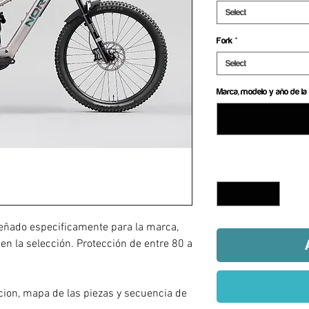
Select
Fork
*
Select
Marca, modelo y año de la 
Quantity
*
eñado especificamente para la marca,
 en la selección. Protección de entre 80 a
a
acion, mapa de las piezas y secuencia de