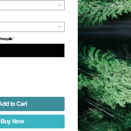
Horquilla
*
0/30
Add to Cart
Buy Now