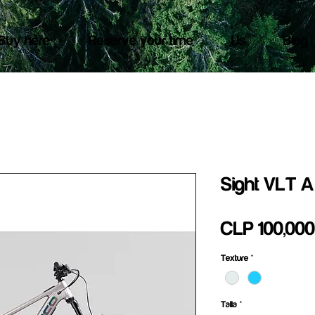
Buy here
Reserve your time
Us
Blog
Sight VLT A
CLP 100,000
Texture
*
Talla
*