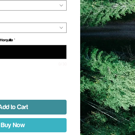
Horquilla
*
0/30
Add to Cart
Buy Now