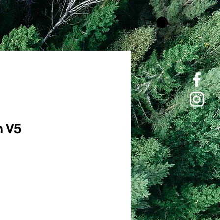
h V5
Price