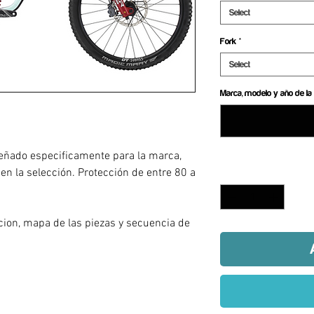
Select
Fork
*
Select
Marca, modelo y año de la 
eñado especificamente para la marca,
 en la selección. Protección de entre 80 a
Quantity
*
a
acion, mapa de las piezas y secuencia de