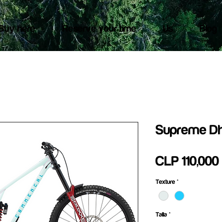
Buy here
Reserve your time
Us
Blog
Supreme D
CLP 110,000
Texture
*
Talla
*